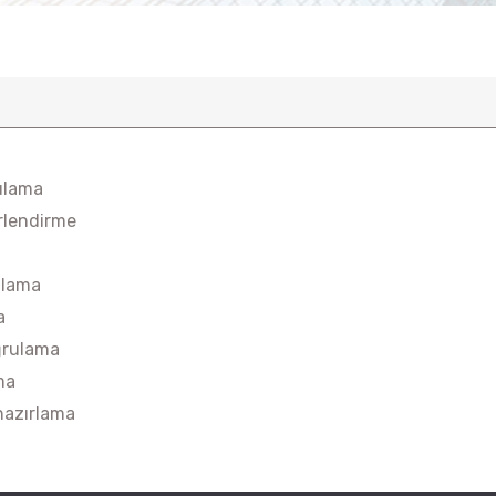
ulama
rlendirme
ulama
a
ğrulama
ma
hazırlama